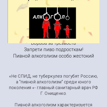
Агрессию рождает Алкоголь
содержащийся в Пиве!
02
Борьба за трезвость
Запрети пиво подросткам!
Пивной алкоголизм особо жестокий
«Не СПИД, не туберкулез погубят Россию,
а "пивной алкоголизм" среди юного
поколения «- главный санитарный врач РФ
Г. Онищенко.
Пивной алкоголизм характеризуется