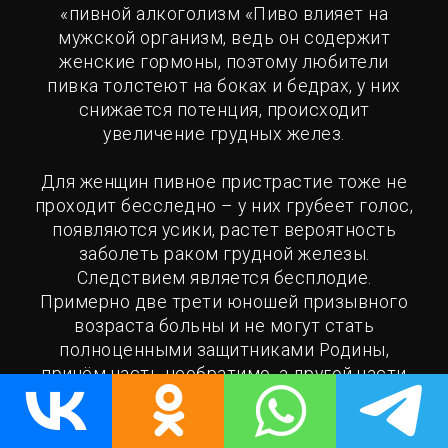
«пивной алкоголизм «Пиво влияет на
мужской организм, ведь он содержит
женские гормоны, поэтому любители
пивка толстеют на боках и бедрах, у них
снижается потенция, происходит
увеличение грудных желез.
Для женщин пивное пристрастие тоже не
проходит бесследно – у них грубеет голос,
появляются усики, растет вероятность
заболеть раком грудной железы.
Следствием является бесплодие.
Примерно две трети юношей призывного
возраста больны и не могут стать
полноценными защитниками Родины,
причём часть необратимо, а другой части
необходима реабилитация, отрезвление,
оздоровление, набор массы тела. Эта
страшная, для здравомыслящих людей,